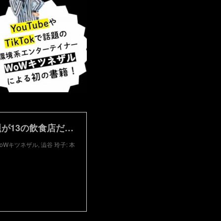
Amazon.co.jp: 絶滅体験レストラン もしも環境問題が13の飲食店だったら : WoWキツネザル, 澁谷 玲子: 本
oWキツネザル, 澁谷 玲子: 本